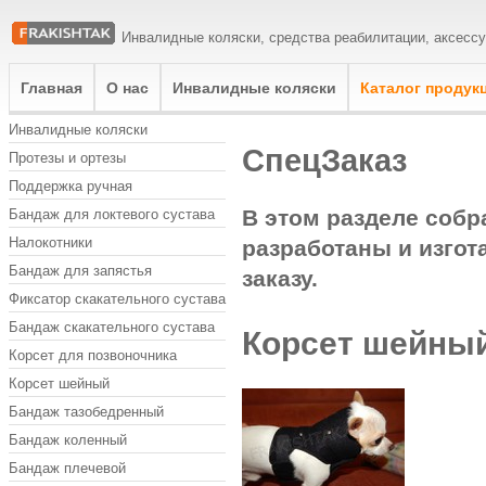
Инвалидные коляски, средства реабилитации, аксесс
Главная
О нас
Инвалидные коляски
Каталог продук
Инвалидные коляски
СпецЗаказ
Протезы и ортезы
Поддержка ручная
Бандаж для локтевого сустава
В этом разделе собр
Налокотники
разработаны и изго
Бандаж для запястья
заказу.
Фиксатор скакательного сустава
Бандаж скакательного сустава
Корсет шейны
Корсет для позвоночника
Корсет шейный
Бандаж тазобедренный
Бандаж коленный
Бандаж плечевой