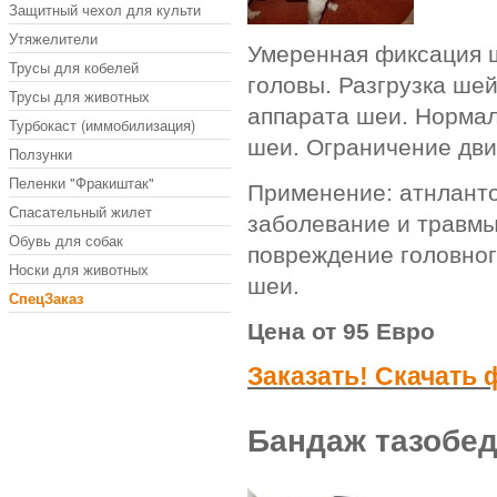
Защитный чехол для культи
Утяжелители
Умеренная фиксация ш
Трусы для кобелей
головы. Разгрузка ше
Трусы для животных
аппарата шеи. Норма
Турбокаст (иммобилизация)
шеи. Ограничение дви
Ползунки
Пеленки "Фракиштак"
Применение: атнланто
Спасательный жилет
заболевание и травмы
Обувь для собак
повреждение головног
Носки для животных
шеи.
СпецЗаказ
Цена от 95 Евро
Заказать! Скачать
Бандаж тазобе