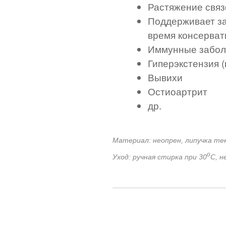
Растяжение связ
Поддерживает за
время консерват
Иммунные забол
Гиперэкстензия 
Вывихи
Остиоартрит
др.
Материал: неопрен, липучка те
о
Уход: ручная стирка при 30
С, н