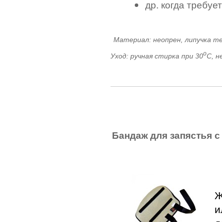
др. когда требуе
.
Материал: неопрен, липучка т
о
Уход: ручная стирка при 30
С, н
Бандаж для запястья с
Ж
и