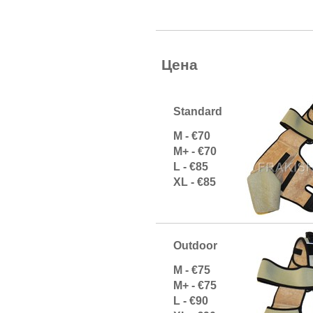
Цена
Standard
М - €70
М+ -
€70
L - €85
XL -
€85
Оutdoor
М - €75
М+ -
€75
L - €90