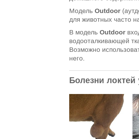
Модель
Оutdoor
(аутд
для животных часто н
В модель
Outdoor
вхо
водооталкивающей тка
Возможно использовать
него.
Болезни локтей 
.