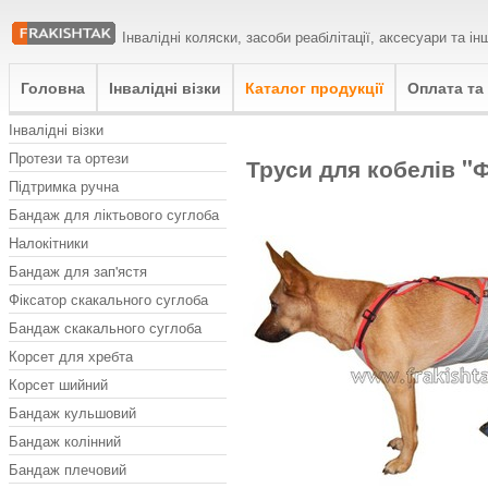
Інвалідні коляски, засоби реабілітації, аксесуари та 
Головна
Інвалідні візки
Каталог продукції
Оплата та
Інвалідні візки
Протези та ортези
Труси для кобелів "
Підтримка ручна
Бандаж для ліктьового суглоба
Налокітники
Бандаж для зап'ястя
Фіксатор скакального суглоба
Бандаж скакального суглоба
Корсет для хребта
Корсет шийний
Бандаж кульшовий
Бандаж колінний
Бандаж плечовий