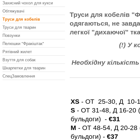
Захисний чохол для кукси
Обтяжувачі
Труси для кобелів "Ф
Труси для кобелів
одягаються, не завд
Труси для тварин
легкої "дихаючої" тк
Повзунки
Пелюшки "Фракіштак"
(!) У
Рятівний жилет
Взуття для собак
Необхідну кількіст
Шкарпетки для тварин
СпецЗамовлення
XS
- ОТ 25-30, Д 10-15 
S
- ОТ 31-48, Д 16-20 
бульдоги) -
€31
M
- ОТ 48-54, Д 20-28 
бульдоги) -
€37