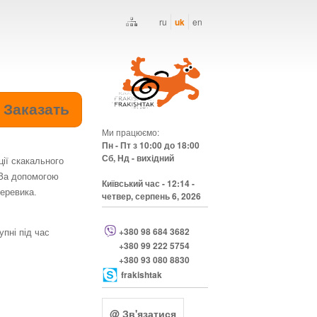
ru
uk
en
Ми працюємо:
Пн - Пт з 10:00 до 18:00
Сб, Нд - вихідний
ії скакального
 За допомогою
Київський час
-
12:14 -
черевика.
четвер, серпень 6, 2026
+380 98 684 3682
пні під час
+380 99 222 5754
+380 93 080 8830
frakishtak
@ Зв'язатися