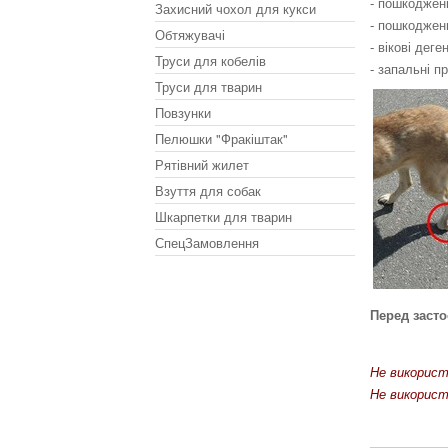
- пошкодженн
Захисний чохол для кукси
- пошкоджен
Обтяжувачі
- вікові деге
Труси для кобелів
- запальні пр
Труси для тварин
Повзунки
Пелюшки "Фракіштак"
Рятівний жилет
Взуття для собак
Шкарпетки для тварин
СпецЗамовлення
.
Перед заст
Не використо
Не використо