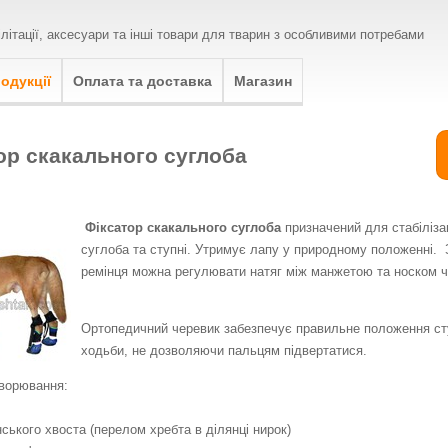
ілітації, аксесуари та інші товари для тварин з особливими потребами
одукції
Оплата та доставка
Магазин
ор скакального суглоба
Фіксатор скакального суглоба
призначений для стабілізац
суглоба та ступні. Утримує лапу у природному положенні.
ремінця можна регулювати натяг між манжетою та носком 
Ортопедичний черевик забезпечує правильне положення сту
ходьби, не дозволяючи пальцям підвертатися.
ворювання:
нського хвоста (перелом хребта в ділянці нирок)