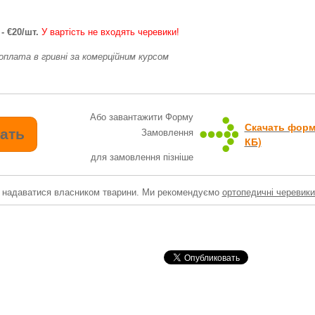
 -
€20
/шт.
У вартість не входять черевики!
 оплата в гривні
за комерційним курсом
Або завантажити Форму
Скачать форм
Замовлення
КБ)
для замовлення пізніше
 надаватися власником тварини. Ми рекомендуємо
ортопедичні черевик