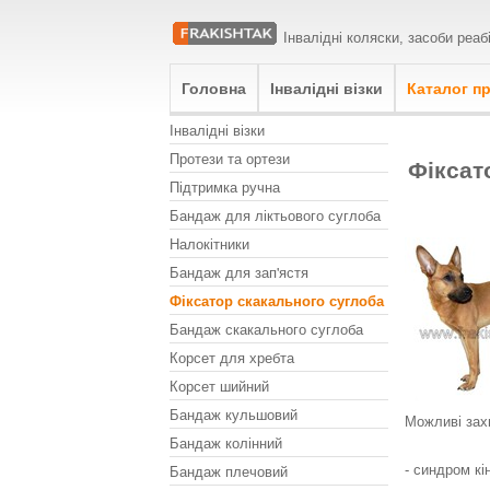
Інвалідні коляски, засоби реаб
Головна
Інвалідні візки
Каталог пр
Інвалідні візки
Протези та ортези
Фіксат
Підтримка ручна
Бандаж для ліктьового суглоба
Налокітники
Бандаж для зап'ястя
Фіксатор скакального суглоба
Бандаж скакального суглоба
Корсет для хребта
Корсет шийний
Бандаж кульшовий
Можливі зах
Бандаж колінний
Бандаж плечовий
- синдром кі