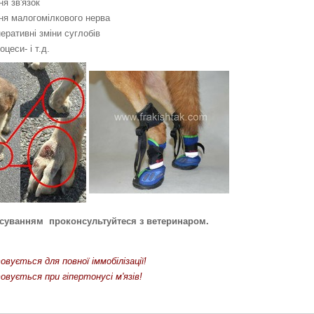
я зв'язок
ня малогомілкового нерва
неративні зміни суглобів
оцеси- і т.д.
осуванням проконсультуйтеся з ветеринаром.
вується для повної іммобілізації!
вується при гіпертонусі м'язів!