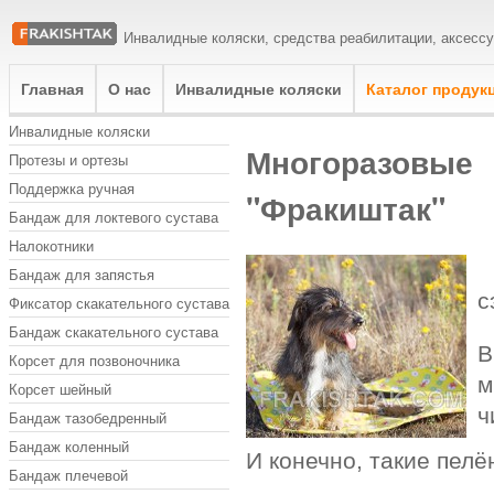
Инвалидные коляски, средства реабилитации, аксесс
Главная
О нас
Инвалидные коляски
Каталог продук
Инвалидные коляски
Многоразовы
Протезы и ортезы
Поддержка ручная
"Фракиштак"
Бандаж для локтевого сустава
Налокотники
М
Бандаж для запястья
с
Фиксатор скакательного сустава
Бандаж скакательного сустава
В
Корсет для позвоночника
м
Корсет шейный
ч
Бандаж тазобедренный
Бандаж коленный
И конечно, такие пелё
Бандаж плечевой