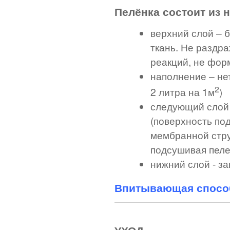
Пелёнка состоит из 
верхний слой – 
ткань. Не раздр
реакций, не фор
наполнение – не
2
2 литра на 1м
)
следующий слой
(поверхность под
мембранной стру
подсушивая пеле
нижний слой - з
Впитывающая способ