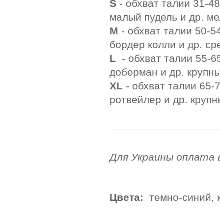
S
- обхват талии 31-48
малый пудель и др. ме
М
- обхват талии 50-5
бордер колли и др. ср
L
- обхват талии 55-65
доберман и др. крупн
ХL
- обхват талии 65-7
ротвейлер и др. крупн
Для Украины оплата 
Цвета:
темно-синий, 